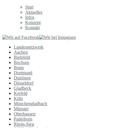
Start
Aktuelles
Infos
Konzept
Kontakt
Landesnetzwerk
Aachen
Bielefeld
Bochum
Bonn
Dortmund
Duisburg
Düsseldorf
Gladbeck
Krefeld
Köln
Mönchengladbach
Münster
Oberhausen
Paderborn
Rhein-Sieg