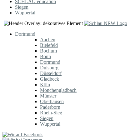
SCHLAU education
Siegen
Wuppertal
Dortmund
Aachen
Bielefeld
Bochum
Bonn
Dortmund
Duisburg
Düsseldorf
Gladbeck
Köln
Mönchengladbach
Münster
Oberhausen
Paderborn
Rhein-Sieg
Siegen
Wuppertal