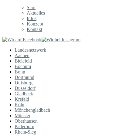
Start
Aktuelles
Infos
Konzept
Kontakt
Landesnetzwerk
Aachen
Bielefeld
Bochum
Bonn
Dortmund
Duisburg
Düsseldorf
Gladbeck
Krefeld
Köln
Mönchengladbach
Münster
Oberhausen
Paderborn
Rhein-Sieg