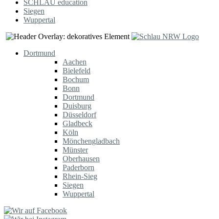
SCHLAU education
Siegen
Wuppertal
Dortmund
Aachen
Bielefeld
Bochum
Bonn
Dortmund
Duisburg
Düsseldorf
Gladbeck
Köln
Mönchengladbach
Münster
Oberhausen
Paderborn
Rhein-Sieg
Siegen
Wuppertal