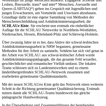
Workshops für junge Menschen anbieten. Engagierte Schwule und
Lesben, Bisexuelle, trans* und inter* Menschen, Asexuelle und
Queers (LSBTIAQ*) gehen ins Gespräch mit Jugendlichen und
jungen Erwachsenen, um Vorturteile und Unwissen abzubauen.
Grundlage dafür ist eine eigene Sammlung von Methoden der
Menschenrechtsbildung und Antidiskriminierungsarbeit, die
SCHLAUe Kiste
. Sie erscheint nun erstmals ein einheitlicher
Auflage für die SCHLAU Netzwerke in Nordrhein-Westfahlen,
Niedersachen, Hessen, Rheinland-Pfalz und Schleswig-Holstein.
Über zwanzig Jahre ist es her, dass Aktive der schwul-lesbischen
Antidiskriminierungsarbeit in NRW begannen, gemeinsame
Methoden für ihre Arbeit zu sammeln. Seitdem hat sich viel getan in
der Arbeit von SCHLAU: aus schwul-lesbischer Arbeit wurde
Antidiskriminierungspädagogik, die das gesamte Feld sexueller,
geschlechtlicher und romantischer Vielfalt umfasst. Die lokalen
Teams schlossen sich zu Landesnetzwerken und zu einem
länderübergreifenden SCHLAU-Netzwerk zusammen und
erarbeiteten gemeinsame Qualitätsstandards.
Mit der neuen SCHLAUen Kiste geht das Netzwerk einen weiteren
Schritt in die Richtung gemeinsamer Qualitätssicherung. Erstmals
nutzen damit alle SCHLAU-Teams bundesweit das gleiche
pädagogische Handwerkszeug.
In der Überarbeitung und Zusammenführung der bestehenden