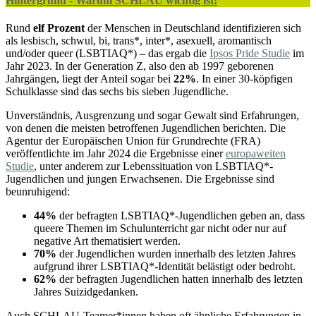
Hintergrund - Warum SCHLAU wichtig ist!
Rund
elf Prozent
der Menschen in Deutschland identifizieren sich
als lesbisch, schwul, bi, trans*, inter*, asexuell, aromantisch
und/oder queer (LSBTIAQ*) – das ergab die
Ipsos Pride Studie
im
Jahr 2023. In der Generation Z, also den ab 1997 geborenen
Jahrgängen, liegt der Anteil sogar bei
22%
. In einer 30-köpfigen
Schulklasse sind das sechs bis sieben Jugendliche.
Unverständnis, Ausgrenzung und sogar Gewalt sind Erfahrungen,
von denen die meisten betroffenen Jugendlichen berichten. Die
Agentur der Europäischen Union für Grundrechte (FRA)
veröffentlichte im Jahr 2024 die Ergebnisse einer
europaweiten
Studie
, unter anderem zur Lebenssituation von LSBTIAQ*-
Jugendlichen und jungen Erwachsenen. Die Ergebnisse sind
beunruhigend:
44%
der befragten LSBTIAQ*-Jugendlichen geben an, dass
queere Themen im Schulunterricht gar nicht oder nur auf
negative Art thematisiert werden.
70%
der Jugendlichen wurden innerhalb des letzten Jahres
aufgrund ihrer LSBTIAQ*-Identität belästigt oder bedroht.
62%
der befragten Jugendlichen hatten innerhalb des letzten
Jahres Suizidgedanken.
Auch SCHLAU-Teamer*innen haben oft ähnliche Erfahrungen in