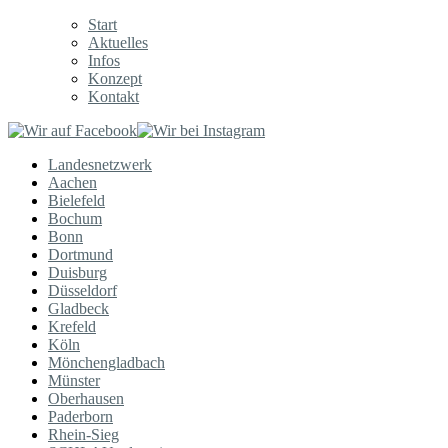
Start
Aktuelles
Infos
Konzept
Kontakt
Landesnetzwerk
Aachen
Bielefeld
Bochum
Bonn
Dortmund
Duisburg
Düsseldorf
Gladbeck
Krefeld
Köln
Mönchengladbach
Münster
Oberhausen
Paderborn
Rhein-Sieg