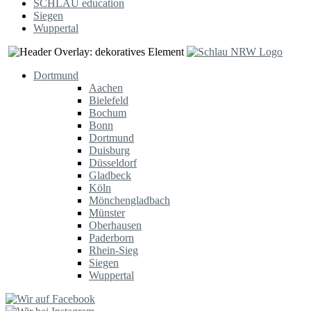
SCHLAU education
Siegen
Wuppertal
Dortmund
Aachen
Bielefeld
Bochum
Bonn
Dortmund
Duisburg
Düsseldorf
Gladbeck
Köln
Mönchengladbach
Münster
Oberhausen
Paderborn
Rhein-Sieg
Siegen
Wuppertal