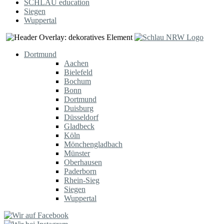
SCHLAU education
Siegen
Wuppertal
Dortmund
Aachen
Bielefeld
Bochum
Bonn
Dortmund
Duisburg
Düsseldorf
Gladbeck
Köln
Mönchengladbach
Münster
Oberhausen
Paderborn
Rhein-Sieg
Siegen
Wuppertal