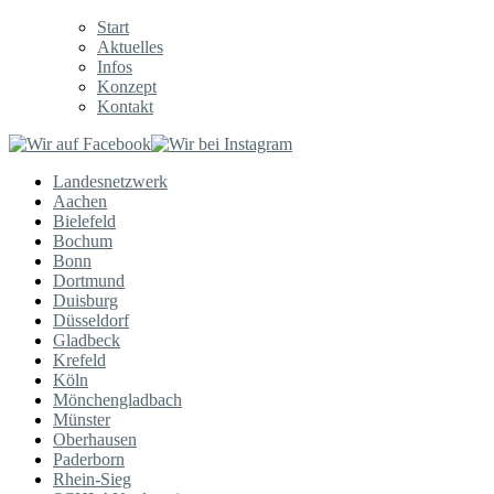
Start
Aktuelles
Infos
Konzept
Kontakt
Landesnetzwerk
Aachen
Bielefeld
Bochum
Bonn
Dortmund
Duisburg
Düsseldorf
Gladbeck
Krefeld
Köln
Mönchengladbach
Münster
Oberhausen
Paderborn
Rhein-Sieg