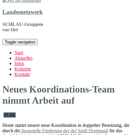
Landesnetzwerk
SCHLAU-Gruppen
vor Ort
Toggle navigation
Start
Aktuelles
Infos
Konzept
Kontakt
Neues Koordinations-Team
nimmt Arbeit auf
01.04.
Heute startet unsere neue Koordination in doppelter Besetzung, die
durch die
finanzielle Förderung der der Stadt Dortmund
für das