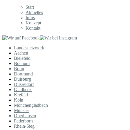
Start
Aktuelles
Infos
Konzept
Kontakt
Landesnetzwerk
Aachen
Bielefeld
Bochum
Bonn
Dortmund
Duisburg
Düsseldorf
Gladbeck
Krefeld
Köln
Mönchengladbach
Münster
Oberhausen
Paderborn
Rhein-Sieg