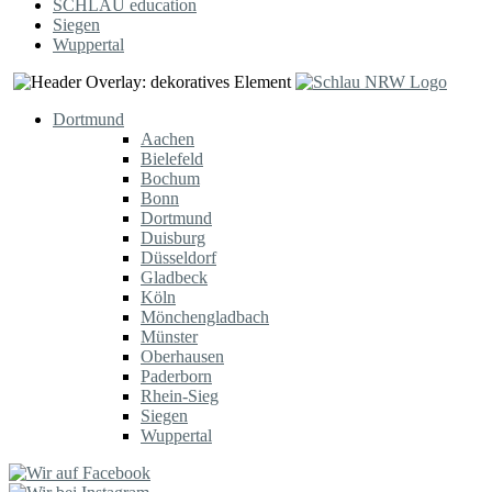
SCHLAU education
Siegen
Wuppertal
Dortmund
Aachen
Bielefeld
Bochum
Bonn
Dortmund
Duisburg
Düsseldorf
Gladbeck
Köln
Mönchengladbach
Münster
Oberhausen
Paderborn
Rhein-Sieg
Siegen
Wuppertal